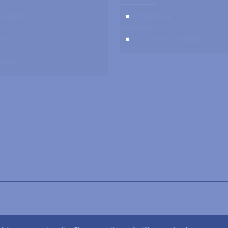
hérapie
Hypnose
ue
Conseil Conjugal
irmiers
ium - Services pour thérapeutes, psychothérapeutes et hyp
RGPD - Politique de Protection de la Vie Privée