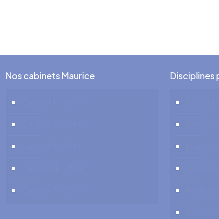
Nos cabinets Maurice
Disciplines
Cabinet 1 – 28 m²
Diététic
Cabinet 2 – 16 m²
Kinésith
Cabinet 3 – 18 m²
Logopè
Cabinet 4 – 15 m²
Ostéopa
Cabinet 5 – 15 m²
Pédicure
Psychol