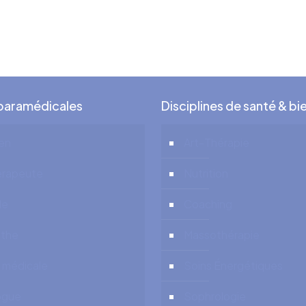
 paramédicales
Disciplines de santé & bi
ien
Art-Thérapie
érapeute
Nutrition
de
Coaching
the
Massothérapie
 médicale
Soins Énergétiques
ogue
Sophrologie