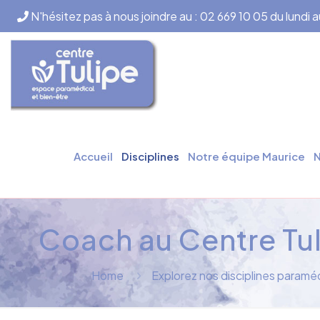
N'hésitez pas à nous joindre au : 02 669 10 05 du lundi 
Accueil
Disciplines
Notre équipe Maurice
N
Coach au Centre Tul
Home
Explorez nos disciplines paramé