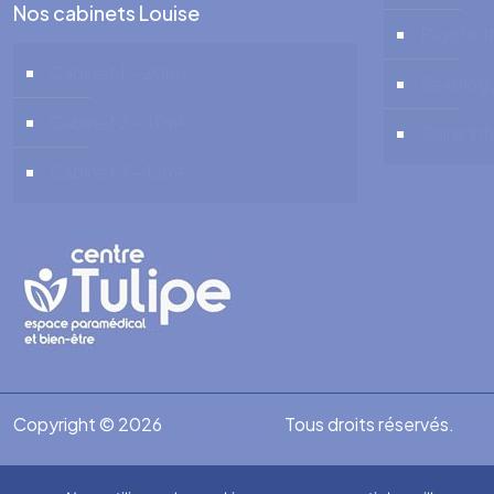
Nos cabinets Louise
Psychot
Cabinet 1 – 20m²
Sexolog
Cabinet 2 – 17m²
Soins Inf
Cabinet 3 – 12m²
Copyright © 2026
Centre Tulipe .
Tous droits réservés.
Priv