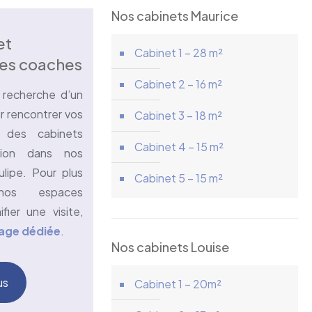
Nos cabinets Maurice
et
Cabinet 1 – 28 m²
les coaches
Cabinet 2 – 16 m²
 recherche d’un
r rencontrer vos
Cabinet 3 – 18 m²
 des cabinets
Cabinet 4 – 15 m²
tion dans nos
ulipe. Pour plus
Cabinet 5 – 15 m²
 nos espaces
fier une visite,
age dédiée
.
Nos cabinets Louise
us
Cabinet 1 – 20m²