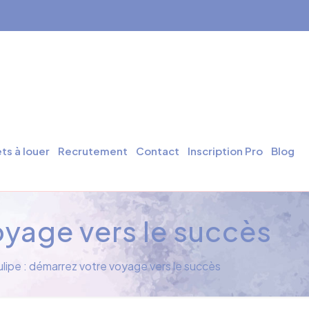
ts à louer
Recrutement
Contact
Inscription Pro
Blog
oyage vers le succès
lipe : démarrez votre voyage vers le succès