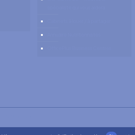
spécialiste qui vous aidera
Cabinets à louer / à partager
Annuaire Nutritionnistes
OfficePlus Business Centres
nothérapeutes.