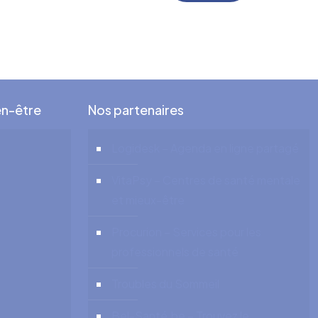
en-être
Nos partenaires
Logidesk – Agenda en ligne partagé
VitaPsy – Centres de santé mentale
et mieux-être
Procurion – Services pour les
professionnels de santé
Troubles du Sommeil
Bel-Santé.be – Trouvez le