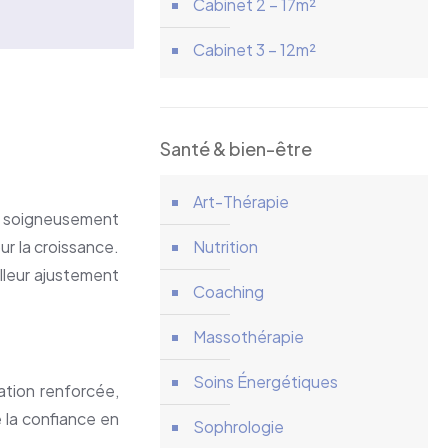
Cabinet 2 – 17m²
Cabinet 3 – 12m²
Santé & bien-être
Art-Thérapie
t soigneusement
r la croissance.
Nutrition
illeur ajustement
Coaching
Massothérapie
Soins Énergétiques
ation renforcée,
 la confiance en
Sophrologie