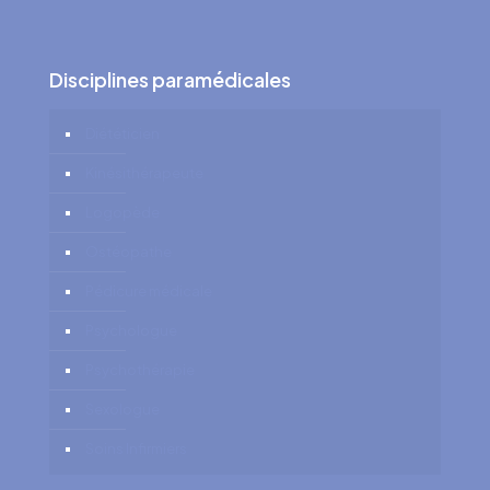
Disciplines paramédicales
Diététicien
Kinésithérapeute
Logopède
Ostéopathe
Pédicure médicale
Psychologue
Psychothérapie
Sexologue
Soins Infirmiers