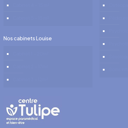
Cabinet 4 – 15 m²
Ostéopa
Cabinet 5 – 15 m²
Pédicure
Psychol
Nos cabinets Louise
Psychot
Cabinet 1 – 20m²
Sexolog
Cabinet 2 – 17m²
Soins Inf
Cabinet 3 – 12m²