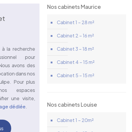
Nos cabinets Maurice
et
Cabinet 1 – 28 m²
Cabinet 2 – 16 m²
 à la recherche
Cabinet 3 – 18 m²
sionnel pour
Cabinet 4 – 15 m²
 Nous avons des
location dans nos
Cabinet 5 – 15 m²
ulipe. Pour plus
 nos espaces
fier une visite,
Nos cabinets Louise
age dédiée
.
Cabinet 1 – 20m²
us