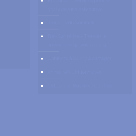
Procurion – Services pour les
professionnels de santé
Troubles du Sommeil
Bel-Santé.be – Trouvez le
spécialiste qui vous aidera
Cabinets à louer / à partager
Annuaire Nutritionnistes
OfficePlus Business Centres