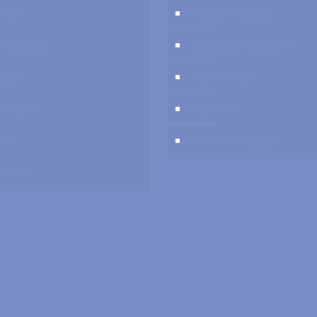
the
Massothérapie
 médicale
Soins Énergétiques
ogue
Sophrologie
hérapie
Hypnose
ue
Conseil Conjugal
irmiers