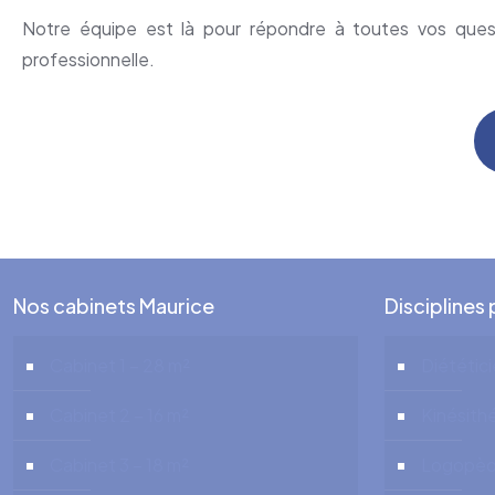
Notre équipe est là pour répondre à toutes vos questi
professionnelle.
Nos cabinets Maurice
Disciplines
Cabinet 1 – 28 m²
Diététic
Cabinet 2 – 16 m²
Kinésith
Cabinet 3 – 18 m²
Logopè