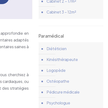
Cabinet 2 – 17m²
Cabinet 3 – 12m²
on approfondie en
Paramédical
mentaires adaptés
entaires saines à
Diététicien
Kinésithérapeute
Logopède
vous cherchiez à
Ostéopathe
es cardiaques, ou
t des stratégies
Pédicure médicale
Psychologue