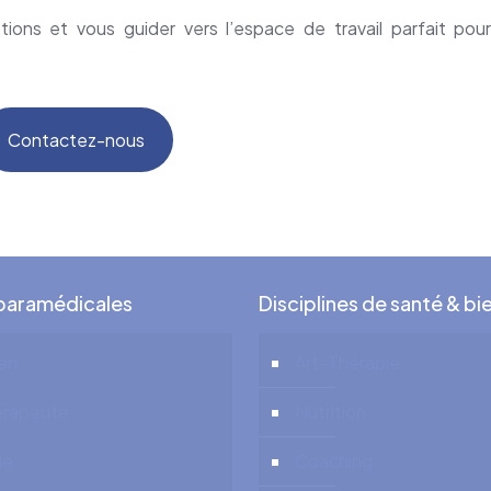
ons et vous guider vers l’espace de travail parfait pour
Contactez-nous
 paramédicales
Disciplines de santé & bi
ien
Art-Thérapie
érapeute
Nutrition
de
Coaching