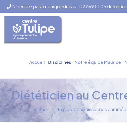
N'hésitez pas à nous joindre au : 02 669 10 05 du lundi 
Accueil
Disciplines
Notre équipe Maurice
N
Diététicien au Centre
Home
Explorez nos disciplines paramédi