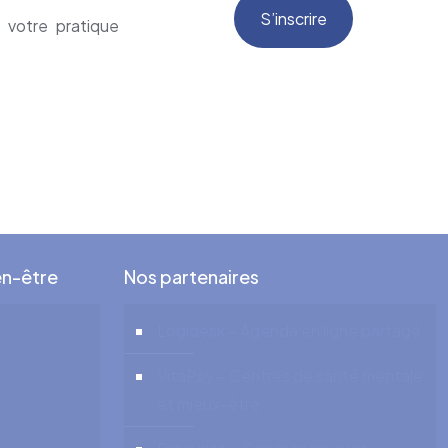
S’inscrire
 votre pratique
en-être
Nos partenaires
Logidesk – Agenda en ligne partagé
VitaPsy – Centres de santé mentale
et mieux-être