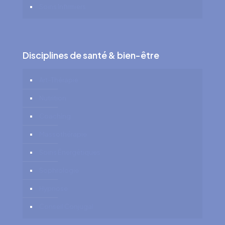
Soins Infirmiers
Disciplines de santé & bien-être
Art-Thérapie
Nutrition
Coaching
Massothérapie
Soins Énergétiques
Sophrologie
Hypnose
Conseil Conjugal