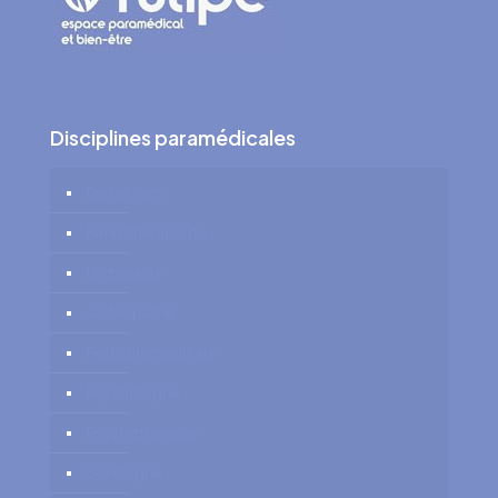
Disciplines paramédicales
Diététicien
Kinésithérapeute
Logopède
Ostéopathe
Pédicure médicale
Psychologue
Psychothérapie
Sexologue