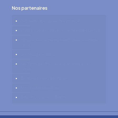
Nos partenaires
Logidesk – Agenda en ligne partagé
VitaPsy – Centres de santé mentale et mieux-être
Procurion – Services pour les professionnels de
santé
Troubles du Sommeil
Bel-Santé.be – Trouvez le spécialiste qui vous
aidera
Cabinets à louer / à partager
Annuaire Nutritionnistes
OfficePlus Business Centres