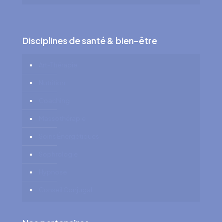
Disciplines de santé & bien-être
Art-Thérapie
Nutrition
Coaching
Massothérapie
Soins Énergétiques
Sophrologie
Hypnose
Conseil Conjugal