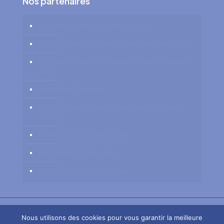
Nos partenaires
Logidesk – Agenda en ligne partagé
VitaPsy – Centres de santé mentale et mieux-être
Procurion – Services pour les professionnels de
santé
Troubles du Sommeil
Bel-Santé.be – Trouvez le spécialiste qui vous
aidera
Cabinets à louer / à partager
Annuaire Nutritionnistes
OfficePlus Business Centres
Copyright © 2026
Centre Tulipe .
Tous droits
Nous utilisons des cookies pour vous garantir la meilleure
réservés.
Privium - Services pour thérapeutes,