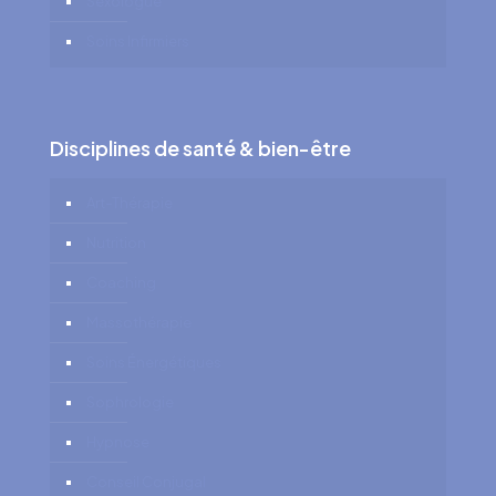
Sexologue
Soins Infirmiers
Disciplines de santé & bien-être
Art-Thérapie
Nutrition
Coaching
Massothérapie
Soins Énergétiques
Sophrologie
Hypnose
Conseil Conjugal