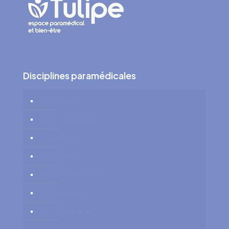
Disciplines paramédicales
Diététicien
Kinésithérapeute
Logopède
Ostéopathe
Pédicure médicale
Psychologue
Psychothérapie