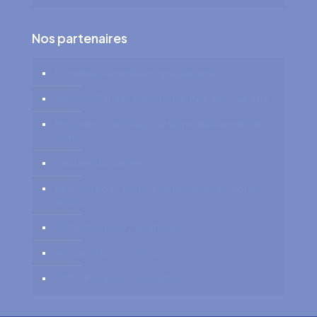
Nos partenaires
Logidesk – Agenda en ligne partagé
VitaPsy – Centres de santé mentale et mieux-être
Procurion – Services pour les professionnels de
santé
Troubles du Sommeil
Bel-Santé.be – Trouvez le spécialiste qui vous
aidera
Cabinets à louer / à partager
Annuaire Nutritionnistes
OfficePlus Business Centres