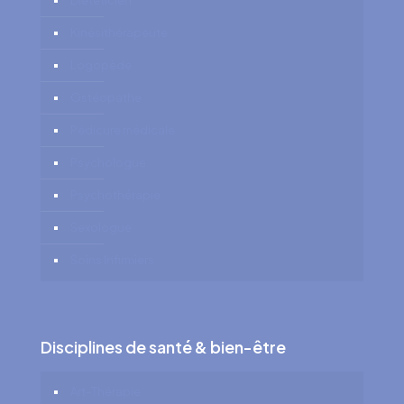
Diététicien
Kinésithérapeute
Logopède
Ostéopathe
Pédicure médicale
Psychologue
Psychothérapie
Sexologue
Soins Infirmiers
Disciplines de santé & bien-être
Art-Thérapie