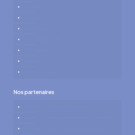
Nutrition
Coaching
Massothérapie
Soins Énergétiques
Sophrologie
Hypnose
Conseil Conjugal
Nos partenaires
Logidesk – Agenda en ligne partagé
VitaPsy – Centres de santé mentale et mieux-être
Procurion – Services pour les professionnels de
santé