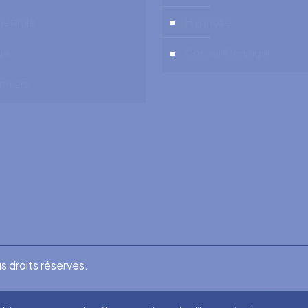
hérapie
Hypnose
ue
Conseil Conjugal
irmiers
s droits réservés.
Privium - Services pour thérapeutes, psy
RGPD - Politique de Protection de la Vie Privée