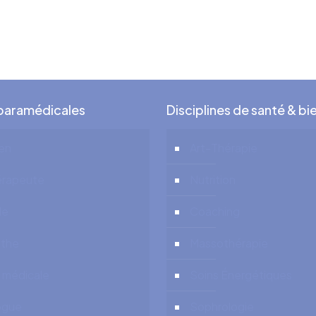
on cabinet hypnose
 paramédicales
Disciplines de santé & bi
ien
Art-Thérapie
érapeute
Nutrition
de
Coaching
the
Massothérapie
 médicale
Soins Énergétiques
ogue
Sophrologie