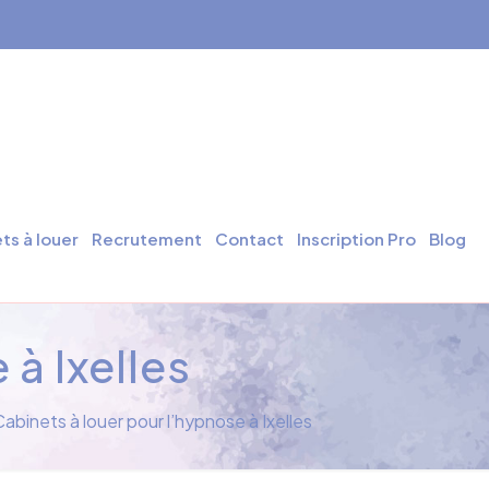
ts à louer
Recrutement
Contact
Inscription Pro
Blog
à Ixelles
abinets à louer pour l’hypnose à Ixelles