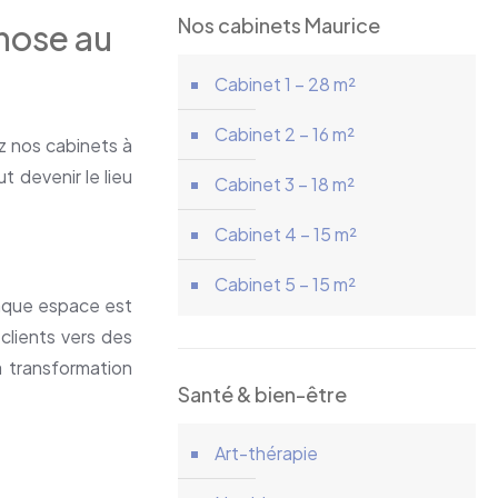
Nos cabinets Maurice
pnose au
Cabinet 1 – 28 m²
Cabinet 2 – 16 m²
z nos cabinets à
 devenir le lieu
Cabinet 3 – 18 m²
Cabinet 4 – 15 m²
Cabinet 5 – 15 m²
haque espace est
clients vers des
a transformation
Santé & bien-être
Art-thérapie