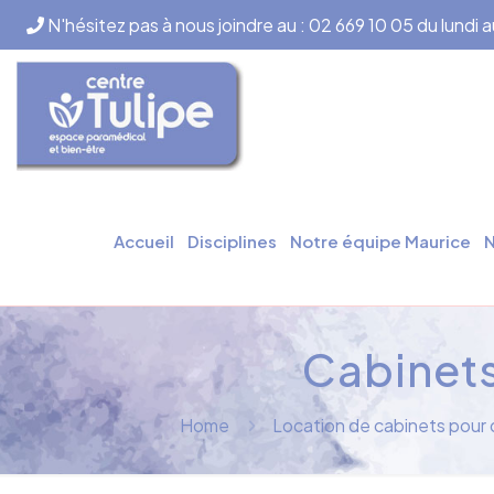
N'hésitez pas à nous joindre au : 02 669 10 05 du lundi 
Accueil
Disciplines
Notre équipe Maurice
N
Cabinets
Home
Location de cabinets pour d