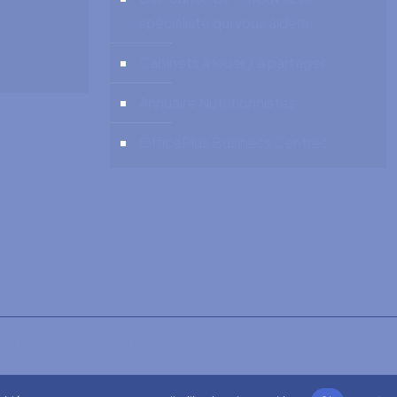
spécialiste qui vous aidera
Cabinets à louer / à partager
Annuaire Nutritionnistes
OfficePlus Business Centres
chothérapeutes et hypnothérapeutes.