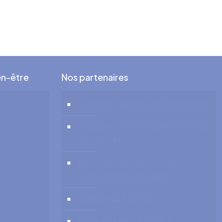
en-être
Nos partenaires
Logidesk – Agenda en ligne partagé
VitaPsy – Centres de santé mentale
et mieux-être
Procurion – Services pour les
professionnels de santé
Troubles du Sommeil
Bel-Santé.be – Trouvez le