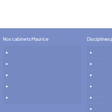
Cabinets à louer pour hypnose – Locati
Nos cabinets Maurice
Disciplines
Cabinet 1 – 28 m²
Diététic
Cabinet 2 – 16 m²
Kinésith
Cabinet 3 – 18 m²
Logopè
Cabinet 4 – 15 m²
Ostéopa
Cabinet 5 – 15 m²
Pédicure
Psychol