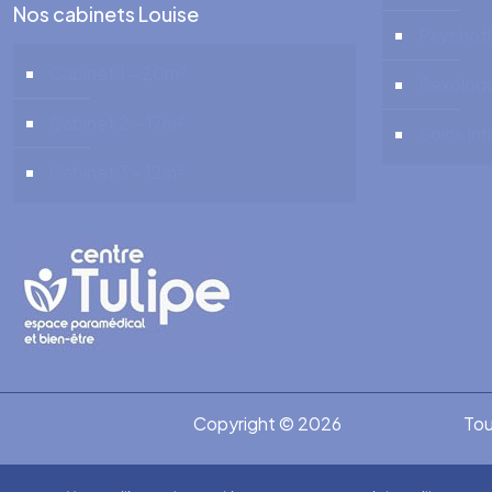
Nos cabinets Louise
Psychot
Cabinet 1 – 20m²
Sexolog
Cabinet 2 – 17m²
Soins Inf
Cabinet 3 – 12m²
Copyright © 2026
Centre Tulipe .
Tou